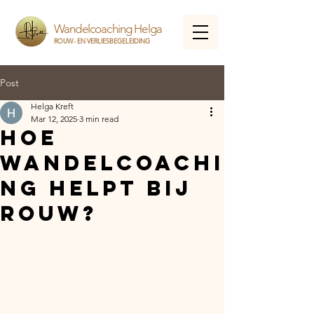
Wandelcoaching Helga
ROUW- EN VERLIESBEGELEIDING
Post
Helga Kreft
Mar 12, 2025
3 min read
Hoe
wandelcoachi
ng helpt bij
rouw?