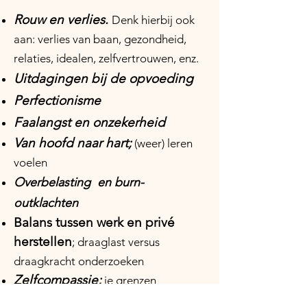
Rouw en verlies.
Denk hierbij ook
aan: verlies van baan, gezondheid,
relaties, idealen, zelfvertrouwen, enz.
Uitdagingen bij de opvoeding
Perfectionisme
Faalangst en onzekerheid
Van hoofd naar hart;
(weer) leren
voelen
Overbelasting en burn-
outklachten
Balans tussen werk en
privé
herstellen
; draaglast versus
draagkracht
onderzoeken
Zelfcompassie;
je grenzen
bewaken, tijd nemen voor jezelf