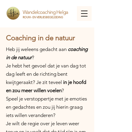
Wandelcoaching Helga
ROUW- EN VERLIESBEGELEIDING
Coaching in de natuur
Heb jij weleens gedacht aan
coaching
in de natuur
?
Je hebt het gevoel dat je van dag tot
dag leeft en de
richting bent
kwijt
geraakt? Je zit teveel
in je hoofd
en zou meer willen voelen
?
Speel je verstoppertje met je emoties
en gedachtes en zou jij hierin graag
iets willen veranderen?
Je wilt de regie over je leven weer
terug en je voelt dat de tijd rijp is om