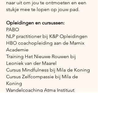
naar uit om jou te ontmoeten en een
stukje mee te lopen op jouw pad.
Opleidingen en cursussen:
PABO
NLP practitioner bij K&P Opleidingen
HBO coachopleiding aan de Marnix
Academie
Training Het Nieuwe Rouwen bij
Leoniek van der Maarel
Cursus Mindfulness bij Mila de Koning
Cursus Zelfcompassie bij Mila de
Koning
Wandelcoaching Atma Instituut
Geweldloze communicatie bij Taal Die
Werkt
Rots en Water, driedaagse training
Oplossingsgerichte
gesprekstechnieken bij de
Oudertelefoon